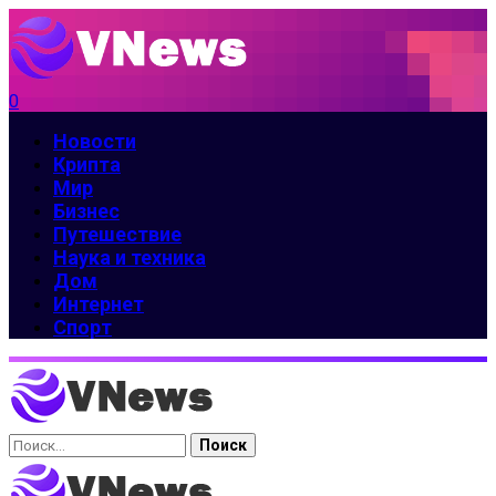
0
Новости
Крипта
Мир
Бизнес
Путешествие
Наука и техника
Дом
Интернет
Спорт
Найти: