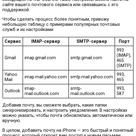
сайте вашего почтового сервиса или связавшись с его
поддержкой.
Чтобы сделать процесс более понятным, привожу
небольшую таблицу с примерами популярных почтовых
служб и их настройками:
Сервис
IMAP-сервер
SMTP-сервер
Порт
993
(IMAP),
Gmail
imap.gmail.com
smtp.gmail.com
465
(SMTP)
Yahoo
993,
imap.mail.yahoo.com
smtp.mail.yahoo.com
Mail
465
imap-
smtp-
993,
Outlook
mail.outlook.com
mail.outlook.com
587
Добавив почту, вы сможете выбрать, какие папки
синхронизировать, и настроить уведомления. В настройках
можно указать, чтобы почта обновлялась автоматически или
вручную.
В целом, добавить почту на iPhone — это быстрый и понятный
процесс, который откроет вам доступ к новым письмам