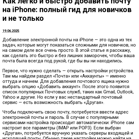
Как легко и быстро добавить почту
на iPhone: полный гид для новичков
и не только
19.06.2025
Добавление электронной почты на iPhone — это одна из тех
задач, которые могут показаться сложными для новичков, но
на самом деле все очень просто. В этой статье я расскажу,
как сделать это быстро и без лишних заморочек, чтобы ваша
почта была всегда под рукой, где бы вы ни находились.
Первое, что нужно сделать — открыть настройки устройства.
Там мы найдем раздел «Почта» или «Аккаунты» — именно
оттуда и начнем. Для добавления почтового ящика нужно
выбрать опцию «Добавить аккаунт». После этого появится
список популярных Почтовых служб, таких как Gmail, Outlook,
Yahoo и другие. Но если у вас нестандартный почтовый
сервис — есть возможность выбрать «Другая».
Чтобы подключить свою почту, потребуется ввести адрес
электронной почты и пароль. В случае с популярными
сервисами настройка происходит автоматически: iPhone сам
настроит все параметры (IMAP или POP3). Если выбран
«Другая», потребуется вручную указать серверы входящей и
исходящей почты. Обычно такие настройки можно найти на