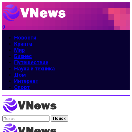
0
Новости
Крипта
Мир
Бизнес
Путешествие
Наука и техника
Дом
Интернет
Спорт
Найти: