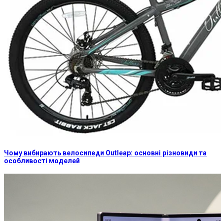
Чому вибирають велосипеди Outleap: основні різновиди та
особливості моделей