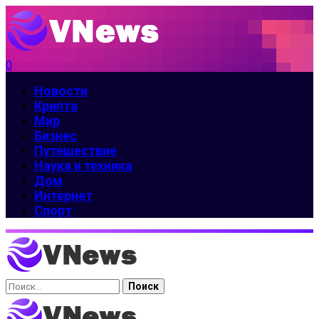
0
Новости
Крипта
Мир
Бизнес
Путешествие
Наука и техника
Дом
Интернет
Спорт
Найти: