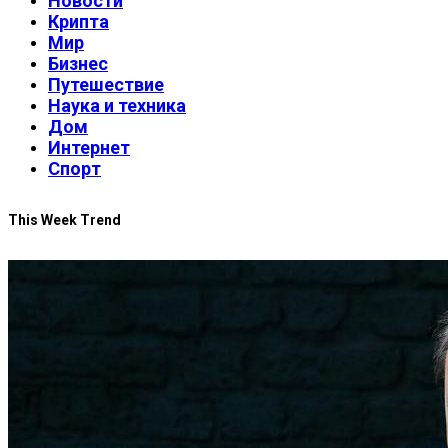
Новости
Крипта
Мир
Бизнес
Путешествие
Наука и техника
Дом
Интернет
Спорт
This Week Trend