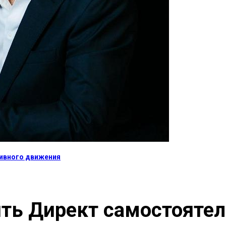
тивного движения
ить Директ самостоятел