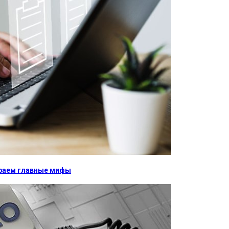
бираем главные мифы