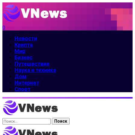
0
Новости
Крипта
Мир
Бизнес
Путешествие
Наука и техника
Дом
Интернет
Спорт
Найти: