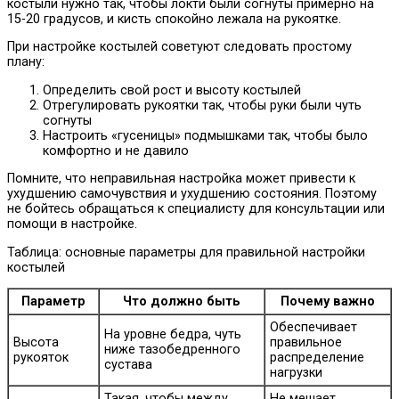
костыли нужно так, чтобы локти были согнуты примерно на
15-20 градусов, и кисть спокойно лежала на рукоятке.
При настройке костылей советуют следовать простому
плану:
Определить свой рост и высоту костылей
Отрегулировать рукоятки так, чтобы руки были чуть
согнуты
Настроить «гусеницы» подмышками так, чтобы было
комфортно и не давило
Помните, что неправильная настройка может привести к
ухудшению самочувствия и ухудшению состояния. Поэтому
не бойтесь обращаться к специалисту для консультации или
помощи в настройке.
Таблица: основные параметры для правильной настройки
костылей
Параметр
Что должно быть
Почему важно
Обеспечивает
На уровне бедра, чуть
Высота
правильное
ниже тазобедренного
рукояток
распределение
сустава
нагрузки
Такая, чтобы между
Не мешает