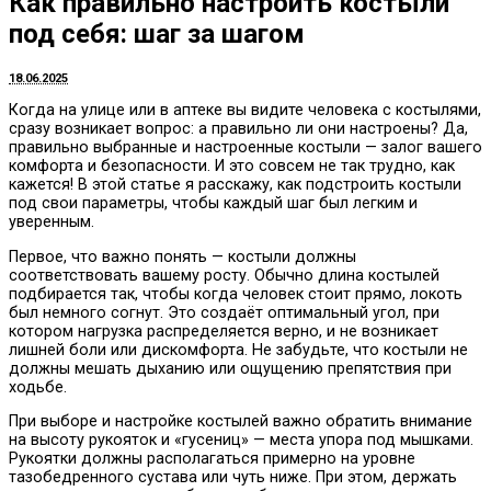
Как правильно настроить костыли
под себя: шаг за шагом
18.06.2025
Когда на улице или в аптеке вы видите человека с костылями,
сразу возникает вопрос: а правильно ли они настроены? Да,
правильно выбранные и настроенные костыли — залог вашего
комфорта и безопасности. И это совсем не так трудно, как
кажется! В этой статье я расскажу, как подстроить костыли
под свои параметры, чтобы каждый шаг был легким и
уверенным.
Первое, что важно понять — костыли должны
соответствовать вашему росту. Обычно длина костылей
подбирается так, чтобы когда человек стоит прямо, локоть
был немного согнут. Это создаёт оптимальный угол, при
котором нагрузка распределяется верно, и не возникает
лишней боли или дискомфорта. Не забудьте, что костыли не
должны мешать дыханию или ощущению препятствия при
ходьбе.
При выборе и настройке костылей важно обратить внимание
на высоту рукояток и «гусениц» — места упора под мышками.
Рукоятки должны располагаться примерно на уровне
тазобедренного сустава или чуть ниже. При этом, держать