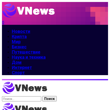
0
Новости
Крипта
Мир
Бизнес
Путешествие
Наука и техника
Дом
Интернет
Спорт
Найти: