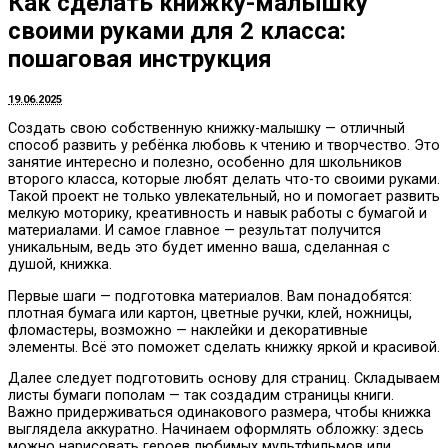
Как сделать книжку-малышку
своими руками для 2 класса:
пошаговая инструкция
19.06.2025
Создать свою собственную книжку-малышку — отличный
способ развить у ребёнка любовь к чтению и творчество. Это
занятие интересно и полезно, особенно для школьников
второго класса, которые любят делать что-то своими руками.
Такой проект не только увлекательный, но и помогает развить
мелкую моторику, креативность и навык работы с бумагой и
материалами. И самое главное — результат получится
уникальным, ведь это будет именно ваша, сделанная с
душой, книжка.
Первые шаги — подготовка материалов. Вам понадобятся:
плотная бумага или картон, цветные ручки, клей, ножницы,
фломастеры, возможно — наклейки и декоративные
элементы. Всё это поможет сделать книжку яркой и красивой.
Далее следует подготовить основу для страниц. Складываем
листы бумаги пополам — так создадим страницы книги.
Важно придерживаться одинакового размера, чтобы книжка
выглядела аккуратно. Начинаем оформлять обложку: здесь
можно нарисовать героев любимых мультфильмов или