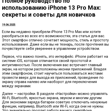
Полное руководство по
использованию iPhone 13 Pro Max:
секреты и советы для новичков
19.06.2025
Если вы недавно приобрели iPhone 13 Pro Max или хотите
разобраться во всех его возможностях, эта статья для вас.
Этот смартфон отлично сочетает мощность, стиль и простоту
использования. Даже если вы не технарь, после прочтения вы
почувствуете себя увереннее в управлении устройством.
Первое, что важно понять, это интерфейс. iPhone работает на
системе iOS, которая отличается своей простотой и
интуитивностью. После включения вас встречает главный
экран, на котором расположены иконки приложений. Владея
этим смартфоном, стоит научиться пользоваться жестами:
провести вверх для выхода из приложений, проведение по
экрану справа налево или наоборот для переключения
между экранами.
Далее — настройки. В разделе «Настройки» можно управлять
Wi-Fi, Bluetooth, яркостью экрана, звуком и многим другим.
Для экономии заряда батареи советую отключать ненужные
функции, например, Bluetooth или Wi-Fi, когда они не нужны.
Это значительно продлит работу вашего смартфона.