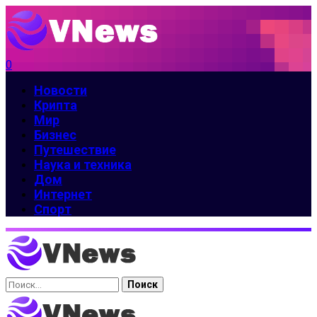
0
Новости
Крипта
Мир
Бизнес
Путешествие
Наука и техника
Дом
Интернет
Спорт
Найти: