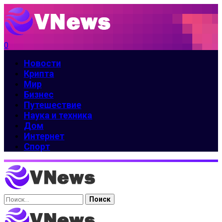
0
Новости
Крипта
Мир
Бизнес
Путешествие
Наука и техника
Дом
Интернет
Спорт
Найти: