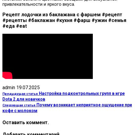
привлекательности и яркого вкуса.
Рецепт лодочки из баклажана с фаршем #рецепт
#рецепты #баклажан #кухня #фарш #ужин #семья
#еда #eat
admin
19.07.2025
Настройка подконтрольных групп в игре
Предыдущая статья
Dota 2 для новичков
Почему возникает неприятное ощущение при
Следующая статья
кофе с молоком
Оставить коммент.
Добавить комментарий