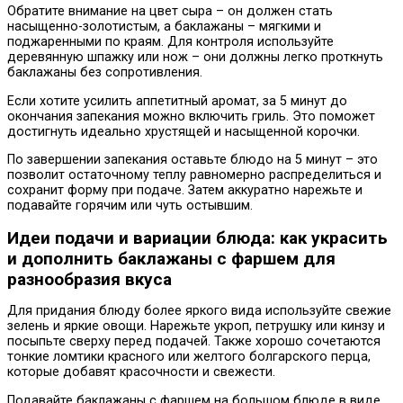
Обратите внимание на цвет сыра – он должен стать
насыщенно-золотистым, а баклажаны – мягкими и
поджаренными по краям. Для контроля используйте
деревянную шпажку или нож – они должны легко проткнуть
баклажаны без сопротивления.
Если хотите усилить аппетитный аромат, за 5 минут до
окончания запекания можно включить гриль. Это поможет
достигнуть идеально хрустящей и насыщенной корочки.
По завершении запекания оставьте блюдо на 5 минут – это
позволит остаточному теплу равномерно распределиться и
сохранит форму при подаче. Затем аккуратно нарежьте и
подавайте горячим или чуть остывшим.
Идеи подачи и вариации блюда: как украсить
и дополнить баклажаны с фаршем для
разнообразия вкуса
Для придания блюду более яркого вида используйте свежие
зелень и яркие овощи. Нарежьте укроп, петрушку или кинзу и
посыпьте сверху перед подачей. Также хорошо сочетаются
тонкие ломтики красного или желтого болгарского перца,
которые добавят красочности и свежести.
Подавайте баклажаны с фаршем на большом блюде в виде