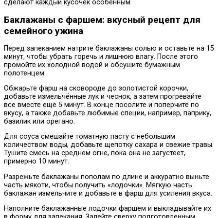
сделают каждый кусочек особенным.
Баклажаны с фаршем: вкусный рецепт для
семейного ужина
Перед запеканием натрите баклажаны солью и оставьте на 15
минут, чтобы убрать горечь и лишнюю влагу. После этого
промойте их холодной водой и обсушите бумажным
полотенцем.
Обжарьте фарш на сковороде до золотистой корочки,
добавьте измельчённые лук и чеснок, а затем прогревайте
всё вместе еще 5 минут. В конце посолите и поперчите по
вкусу, а также добавьте любимые специи, например, паприку,
базилик или орегано.
Для соуса смешайте томатную пасту с небольшим
количеством воды, добавьте щепотку сахара и свежие травы.
Тушите смесь на среднем огне, пока она не загустеет,
примерно 10 минут.
Разрежьте баклажаны пополам по длине и аккуратно выньте
часть мякоти, чтобы получить «лодочки». Мягкую часть
баклажан измельчите и добавьте в фарш для усиления вкуса.
Наполните баклажанные лодочки фаршем и выкладывайте их
в форму для запекания. Залейте сверху подготовленным