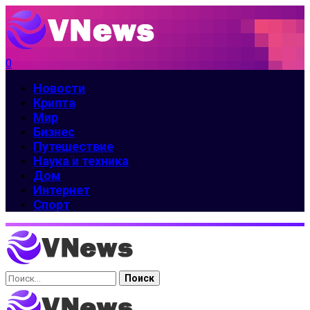
0
Новости
Крипта
Мир
Бизнес
Путешествие
Наука и техника
Дом
Интернет
Спорт
Найти: