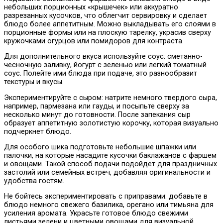
небольших порционных «крышечек» или аккуратно
разрезанных кусочков, что облегчит сервировку и сделает
блюдо более аппетитным. Можно выкладывать его слоями в
порционные формы или на плоскую тарелку, украсив сверху
кружочками огурцов или помидоров для контраста.
Для дополнительного вкуса используйте соус: сметанно-
чесночную заливку, йогурт с зеленью или легкий томатный
соус. Полейте ими блюда при подаче, это разнообразит
текстуры и вкусы.
Экспериментируйте с сыром: натрите немного твердого сыра,
например, пармезана или гауды, и посыпьте сверху за
несколько минут до готовности. После запекания сыр
образует аппетитную золотистую корочку, которая визуально
подчеркнет блюдо.
Для особого шика подготовьте небольшие шпажки или
палочки, на которые насадите кусочки баклажанов с фаршем
и овощами. Такой способ подачи подойдет для праздничных
застолий или семейных встреч, добавляя оригинальности и
удобства гостям.
Не бойтесь экспериментировать с приправами: добавьте в
блюдо немного свежего базилика, орегано или тимьяна для
усиления аромата. Украсьте готовое блюдо свежими
листьями зелени и цветными овощами для визуальной