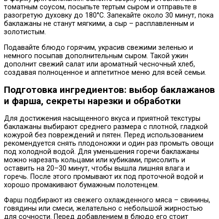
томатным соусом, посыпьте тертым сыром и отправьте в
разогретую духовку до 180°С. Запекайте около 30 минут, пока
баклажаны не станут мягкими, а сыр – расплавленным и
золотистым.
Подавайте блюдо горячим, украсив свежими зеленью и
немного посыпав дополнительным сыром. Такой ужин
дополнит свежий салат или ароматный чесночный хлеб,
создавая полноценное и аппетитное меню для всей семьи.
Подготовка ингредиентов: выбор баклажанов
и фарша, секреты нарезки и обработки
Для достижения насыщенного вкуса и приятной текстуры
баклажаны выбирают среднего размера с плотной, гладкой
кожурой без повреждений и пятен. Перед использованием
рекомендуется снять плодоножки и один раз промыть овощи
под холодной водой. Для уменьшения горечи баклажаны
можно нарезать кольцами или кубиками, присолить и
оставить на 20–30 минут, чтобы вышла лишняя влага и
горечь. После этого промывают их под проточной водой и
хорошо промакивают бумажным полотенцем.
Фарш подбирают из свежего охлажденного мяса – свинины,
говядины или смеси, желательно с небольшой жирностью
для сочности. Перед добавлением в блюдо его стоит