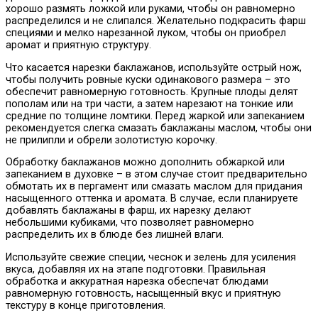
хорошо размять ложкой или руками, чтобы он равномерно
распределился и не слипался. Желательно подкрасить фарш
специями и мелко нарезанной луком, чтобы он приобрел
аромат и приятную структуру.
Что касается нарезки баклажанов, используйте острый нож,
чтобы получить ровные куски одинакового размера – это
обеспечит равномерную готовность. Крупные плоды делят
пополам или на три части, а затем нарезают на тонкие или
средние по толщине ломтики. Перед жаркой или запеканием
рекомендуется слегка смазать баклажаны маслом, чтобы они
не прилипли и обрели золотистую корочку.
Обработку баклажанов можно дополнить обжаркой или
запеканием в духовке – в этом случае стоит предварительно
обмотать их в пергамент или смазать маслом для придания
насыщенного оттенка и аромата. В случае, если планируете
добавлять баклажаны в фарш, их нарезку делают
небольшими кубиками, что позволяет равномерно
распределить их в блюде без лишней влаги.
Используйте свежие специи, чеснок и зелень для усиления
вкуса, добавляя их на этапе подготовки. Правильная
обработка и аккуратная нарезка обеспечат блюдами
равномерную готовность, насыщенный вкус и приятную
текстуру в конце приготовления.