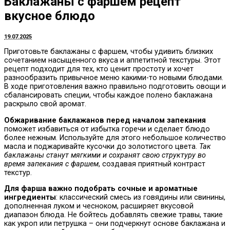
Баклажаны с фаршем рецепт
вкусное блюдо
19.07.2025
Приготовьте баклажаны с фаршем, чтобы удивить близких
сочетанием насыщенного вкуса и аппетитной текстуры. Этот
рецепт подходит для тех, кто ценит простоту и хочет
разнообразить привычное меню какими-то новыми блюдами.
В ходе приготовления важно правильно подготовить овощи и
сбалансировать специи, чтобы каждое полено баклажана
раскрыло свой аромат.
Обжаривание баклажанов перед началом запекания
поможет избавиться от избытка горечи и сделает блюдо
более нежным. Используйте для этого небольшое количество
масла и поджаривайте кусочки до золотистого цвета.
Так
баклажаны станут мягкими и сохранят свою структуру во
время запекания с фаршем
, создавая приятный контраст
текстур.
Для фарша важно подобрать сочные и ароматные
ингредиенты
: классический смесь из говядины или свинины,
дополненная луком и чесноком, расширяет вкусовой
диапазон блюда. Не бойтесь добавлять свежие травы, такие
как укроп или петрушка – они подчеркнут основе баклажана и