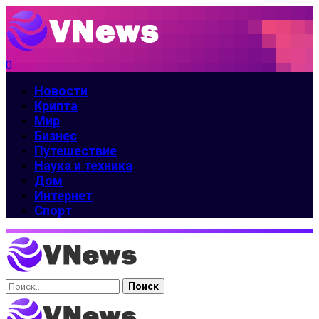
0
Новости
Крипта
Мир
Бизнес
Путешествие
Наука и техника
Дом
Интернет
Спорт
Найти: