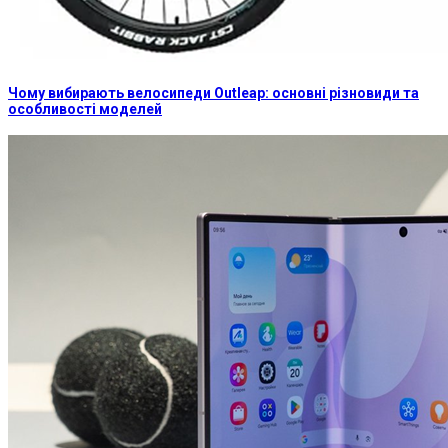
Чому вибирають велосипеди Outleap: основні різновиди та
особливості моделей