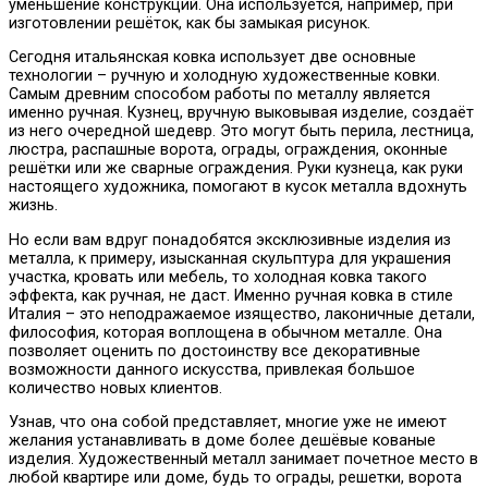
уменьшение конструкций. Она используется, например, при
изготовлении решёток, как бы замыкая рисунок.
Сегодня итальянская ковка использует две основные
технологии – ручную и холодную художественные ковки.
Самым древним способом работы по металлу является
именно ручная. Кузнец, вручную выковывая изделие, создаёт
из него очередной шедевр. Это могут быть перила, лестница,
люстра, распашные ворота, ограды, ограждения, оконные
решётки или же сварные ограждения. Руки кузнеца, как руки
настоящего художника, помогают в кусок металла вдохнуть
жизнь.
Но если вам вдруг понадобятся эксклюзивные изделия из
металла, к примеру, изысканная скульптура для украшения
участка, кровать или мебель, то холодная ковка такого
эффекта, как ручная, не даст. Именно ручная ковка в стиле
Италия – это неподражаемое изящество, лаконичные детали,
философия, которая воплощена в обычном металле. Она
позволяет оценить по достоинству все декоративные
возможности данного искусства, привлекая большое
количество новых клиентов.
Узнав, что она собой представляет, многие уже не имеют
желания устанавливать в доме более дешёвые кованые
изделия. Художественный металл занимает почетное место в
любой квартире или доме, будь то ограды, решетки, ворота