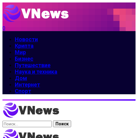
0
Новости
Крипта
Мир
Бизнес
Путешествие
Наука и техника
Дом
Интернет
Спорт
Найти: