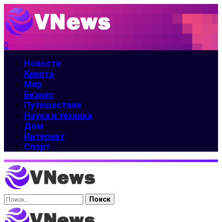
0
Новости
Крипта
Мир
Бизнес
Путешествие
Наука и техника
Дом
Интернет
Спорт
Найти: