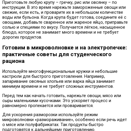
Приготовьте любую крупу – гречку, рис или овсянку – по
инструкции. В это время нарежьте замороженные овощи или
свежие, если есть, и проварите их в небольшом количестве
воды или бульона. Когда крупа будет готова, соедините её с
овощами, добавьте сваренное или жареное яйцо, приправьте
солью и специями по вкусу. Получается лёгкое, насыщенное
блюдо, которое не занимает много времени и не требует
дорогих продуктов.
Готовим в микроволновке и на электропечке:
практичные советы для студенческого
рациона
Используйте многофункциональные кружки и небольшие
кастрюли для быстрого приготовления. Например,
запаривание овсяных хлопьев или варка яйца занимает
минимум времени и не требует сложных инструментов.
Перед тем как начать готовить, нарежьте овощи, мясо или
сыры маленькими кусочками. Это ускоряет процесс и
равномерно пропекается или проваривается.
Для ускорения разморозки используйте режим
микроволновки «размораживание», особенно если речь идет
о мясе или полуфабрикатах. Так продукты быстро
подготовятся к дальнейшему приготовлению.