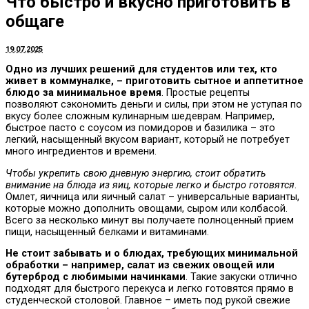
Что быстро и вкусно приготовить в
общаге
19.07.2025
Одно из лучших решений для студентов или тех, кто
живет в коммуналке, – приготовить сытное и аппетитное
блюдо за минимальное время
. Простые рецепты
позволяют сэкономить деньги и силы, при этом не уступая по
вкусу более сложным кулинарным шедеврам. Например,
быстрое пасто с соусом из помидоров и базилика – это
легкий, насыщенный вкусом вариант, который не потребует
много ингредиентов и времени.
Чтобы укрепить свою дневную энергию, стоит обратить
внимание на блюда из яиц, которые легко и быстро готовятся
.
Омлет, яичница или яичный салат – универсальные варианты,
которые можно дополнить овощами, сыром или колбасой.
Всего за несколько минут вы получаете полноценный прием
пищи, насыщенный белками и витаминами.
Не стоит забывать и о блюдах, требующих минимальной
обработки – например, салат из свежих овощей или
бутерброд с любимыми начинками
. Такие закуски отлично
подходят для быстрого перекуса и легко готовятся прямо в
студенческой столовой. Главное – иметь под рукой свежие