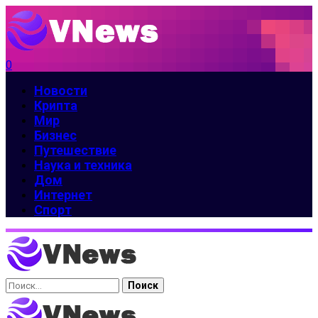
0
Новости
Крипта
Мир
Бизнес
Путешествие
Наука и техника
Дом
Интернет
Спорт
Найти: