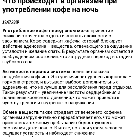
Что происходит в организме при
употреблении кофе на ночь
19.07.2025
Употребление кофе перед сном може
привести к
снижению качества отдыха и вызвать сложности с
засыпанием. Кофе содержит
кафеин
, который блокирует
действие аденозина – вещества, отвечающего за ощущение
усталости и желание спать. В результате организм остается в
возбужденном состоянии, что затрудняет переход в стадию
глубокого сна.
Активность нервной системы
повышается из-за
воздействия кофеина. Это увеличивает уровень кортизола –
гормона стресса, и вызывает выброс дополнительных
адреналина, что не лучше для расслабления перед отдыхом.
Такой результат – увеличение частоты сердцебиения и
повышение кровяного давления, что может привести к
чувству тревоги и внутреннего напряжения.
Обмен веществ
также страдает от вечернего кофеина:
организм затруднительно перерабатывает его, что может
привести к затяжному пребыванию бодрствующего
состояния даже ночью. В итоге, вставая утром, человек
ощущает усталость и наблюдает снижение