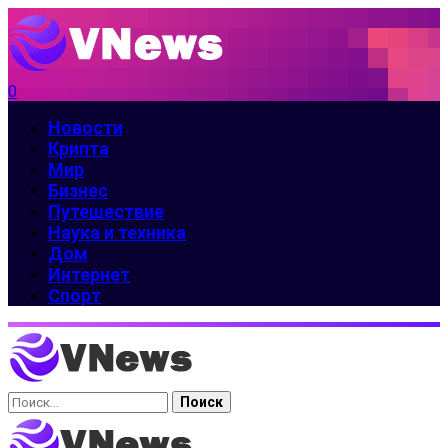
0
Новости
Крипта
Мир
Бизнес
Путешествие
Наука и техника
Дом
Интернет
Спорт
Найти: