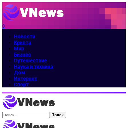
0
Новости
Крипта
Мир
Бизнес
Путешествие
Наука и техника
Дом
Интернет
Спорт
Найти: