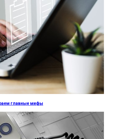
бираем главные мифы