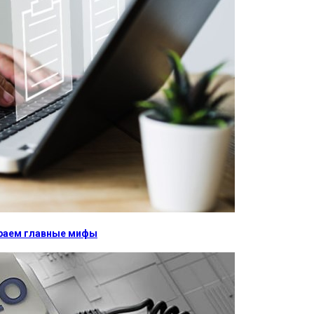
бираем главные мифы