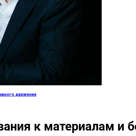
тивного движения
вания к материалам и б