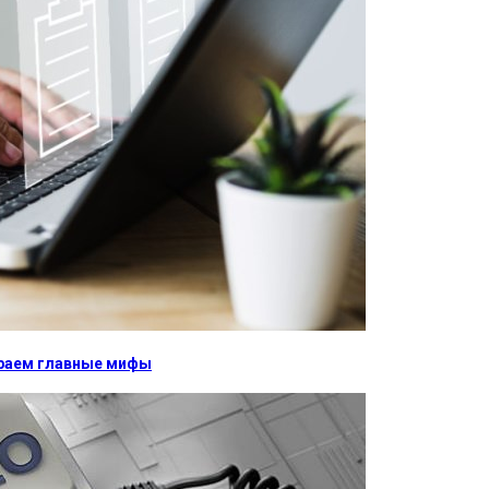
бираем главные мифы