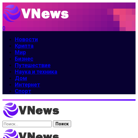
0
Новости
Крипта
Мир
Бизнес
Путешествие
Наука и техника
Дом
Интернет
Спорт
Найти: