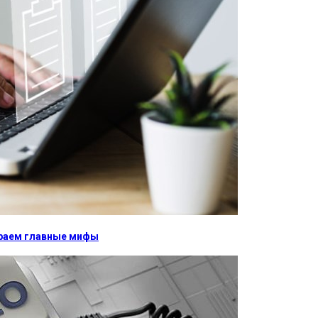
бираем главные мифы