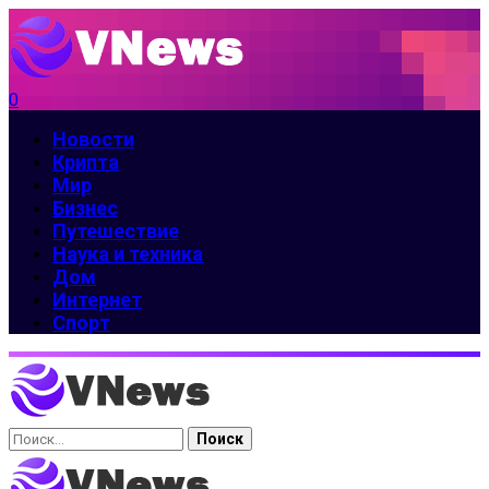
0
Новости
Крипта
Мир
Бизнес
Путешествие
Наука и техника
Дом
Интернет
Спорт
Найти: