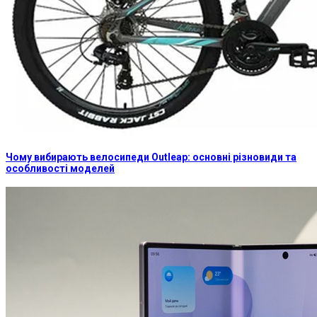
Чому вибирають велосипеди Outleap: основні різновиди та
особливості моделей