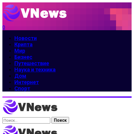
0
Новости
Крипта
Мир
Бизнес
Путешествие
Наука и техника
Дом
Интернет
Спорт
Найти: