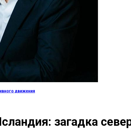
тивного движения
Исландия: загадка сев