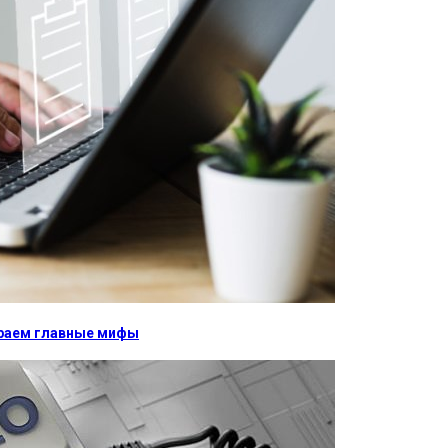
бираем главные мифы