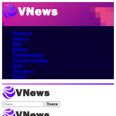
0
Новости
Крипта
Мир
Бизнес
Путешествие
Наука и техника
Дом
Интернет
Спорт
Найти: