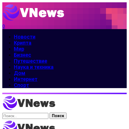
0
Новости
Крипта
Мир
Бизнес
Путешествие
Наука и техника
Дом
Интернет
Спорт
Найти: