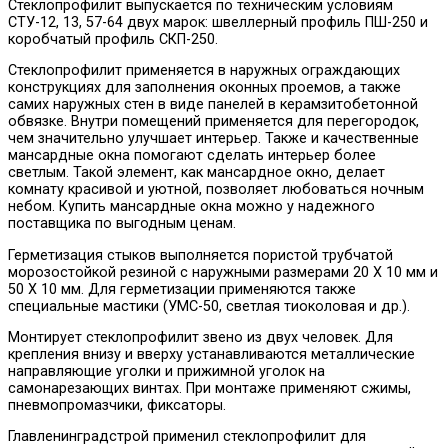
Стеклопрофилит выпускается по техническим условиям
СТУ-12, 13, 57-64 двух марок: швеллерный профиль ПШ-250 и
коробчатый профиль СКП-250.
Стеклопрофилит применяется в наружных ограждающих
конструкциях для заполнения оконных проемов, а также
самих наружных стен в виде панелей в керамзитобетонной
обвязке. Внутри помещений применяется для перегородок,
чем значительно улучшает интерьер. Также и качественные
мансардные окна помогают сделать интерьер более
светлым. Такой элемент, как мансардное окно, делает
комнату красивой и уютной, позволяет любоваться ночным
небом. Купить мансардные окна можно у надежного
поставщика по выгодным ценам.
Герметизация стыков выполняется пористой трубчатой
морозостойкой резиной с наружными размерами 20 X 10 мм и
50 X 10 мм. Для герметизации применяются также
специальные мастики (УМС-50, светлая тиоколовая и др.).
Монтирует стеклопрофилит звено из двух человек. Для
крепления внизу и вверху устанавливаются металлические
направляющие уголки и прижимной уголок на
самонарезающих винтах. При монтаже применяют сжимы,
пневмопромазчики, фиксаторы.
Главленинградстрой применил стеклопрофилит для