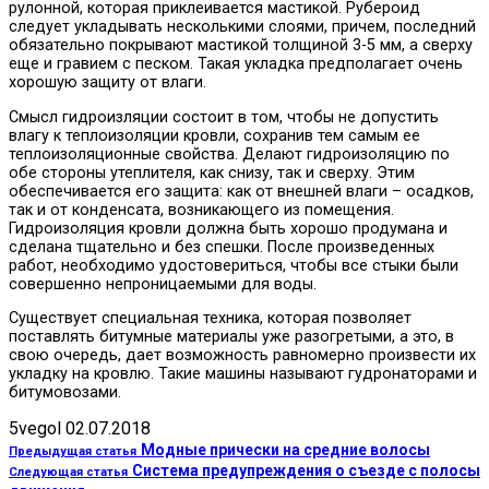
рулонной, которая приклеивается мастикой. Рубероид
следует укладывать несколькими слоями, причем, последний
обязательно покрывают мастикой толщиной 3-5 мм, а сверху
еще и гравием с песком. Такая укладка предполагает очень
хорошую защиту от влаги.
Смысл гидроизляции состоит в том, чтобы не допустить
влагу к теплоизоляции кровли, сохранив тем самым ее
теплоизоляционные свойства. Делают гидроизоляцию по
обе стороны утеплителя, как снизу, так и сверху. Этим
обеспечивается его защита: как от внешней влаги – осадков,
так и от конденсата, возникающего из помещения.
Гидроизоляция кровли должна быть хорошо продумана и
сделана тщательно и без спешки. После произведенных
работ, необходимо удостовериться, чтобы все стыки были
совершенно непроницаемыми для воды.
Существует специальная техника, которая позволяет
поставлять битумные материалы уже разогретыми, а это, в
свою очередь, дает возможность равномерно произвести их
укладку на кровлю. Такие машины называют гудронаторами и
битумовозами.
5vegol
02.07.2018
Модные прически на средние волосы
Предыдущая статья
Система предупреждения о съезде с полосы
Следующая статья