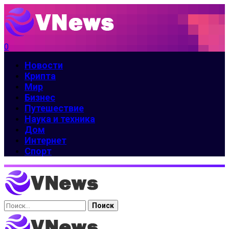
0
Новости
Крипта
Мир
Бизнес
Путешествие
Наука и техника
Дом
Интернет
Спорт
Найти: