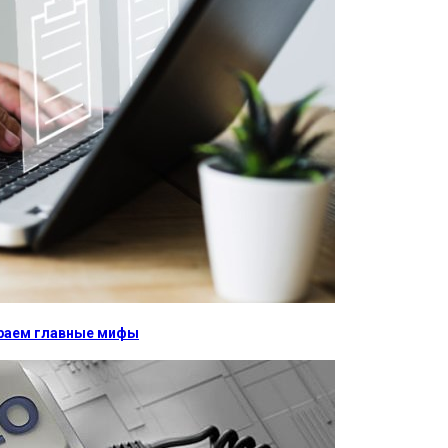
бираем главные мифы