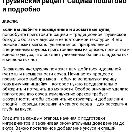
Грузинский рецепт Сацива пошагово
и подробно
18.07.2025
Если вы любите насыщенные и ароматные супы,
попробуйте приготовить сациви – традиционное грузинское
блюдо с богатым вкусом и неповторимой текстурой. В его
основе лежит мягкое, тушеное мясо, приправленное
специальным соусом, приготовленным из орехов, пряностей и
винного уксуса, что создает уникальный баланс сладковатых
и кисловатых нот.
Пошаговая инструкция
поможет вам добиться идеальной
густоты и насыщенности соуса. Начинается процесс с
правильного выбора мяса – обычно используют курицу,
говядину или индейку – которое нужно предварительно
обжарить и потушить до мягкости. Особое внимание уделите
приготовлению соуса: измельчение орехов требует
аккуратности, чтобы сохранить их структуру, и добавления
специй – корицы, гвоздики и черного перца – для раскрытия
глубины вкуса.
Следите за каждым этапом, начиная с подготовки
ингредиентов и заканчивая окончательным доведением до
вкуса. Важно постепенное добавление уксуса и специй,