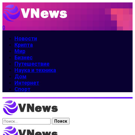
0
Новости
Крипта
Мир
Бизнес
Путешествие
Наука и техника
Дом
Интернет
Спорт
Найти: