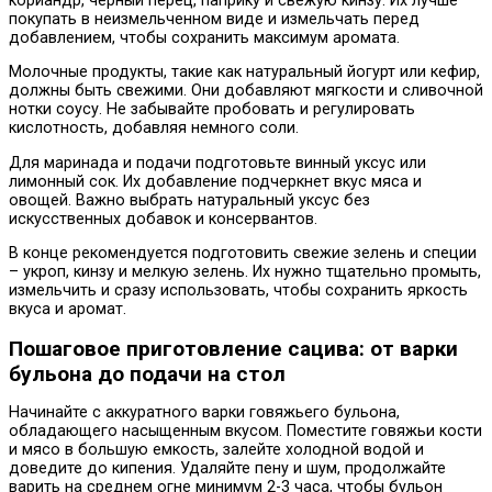
кориандр, черный перец, паприку и свежую кинзу. Их лучше
покупать в неизмельченном виде и измельчать перед
добавлением, чтобы сохранить максимум аромата.
Молочные продукты, такие как натуральный йогурт или кефир,
должны быть свежими. Они добавляют мягкости и сливочной
нотки соусу. Не забывайте пробовать и регулировать
кислотность, добавляя немного соли.
Для маринада и подачи подготовьте винный уксус или
лимонный сок. Их добавление подчеркнет вкус мяса и
овощей. Важно выбрать натуральный уксус без
искусственных добавок и консервантов.
В конце рекомендуется подготовить свежие зелень и специи
– укроп, кинзу и мелкую зелень. Их нужно тщательно промыть,
измельчить и сразу использовать, чтобы сохранить яркость
вкуса и аромат.
Пошаговое приготовление сацива: от варки
бульона до подачи на стол
Начинайте с аккуратного варки говяжьего бульона,
обладающего насыщенным вкусом. Поместите говяжьи кости
и мясо в большую емкость, залейте холодной водой и
доведите до кипения. Удаляйте пену и шум, продолжайте
варить на среднем огне минимум 2-3 часа, чтобы бульон