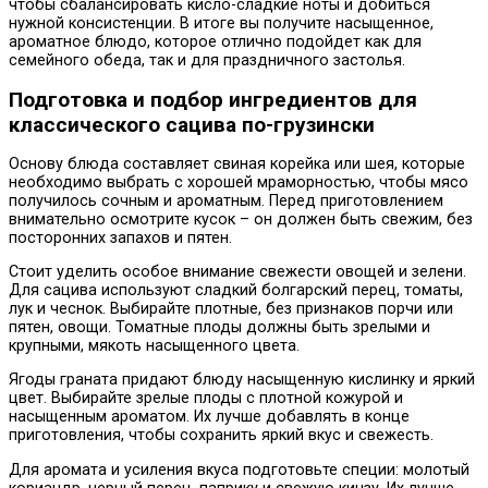
чтобы сбалансировать кисло-сладкие ноты и добиться
нужной консистенции. В итоге вы получите насыщенное,
ароматное блюдо, которое отлично подойдет как для
семейного обеда, так и для праздничного застолья.
Подготовка и подбор ингредиентов для
классического сацива по-грузински
Основу блюда составляет свиная корейка или шея, которые
необходимо выбрать с хорошей мраморностью, чтобы мясо
получилось сочным и ароматным. Перед приготовлением
внимательно осмотрите кусок – он должен быть свежим, без
посторонних запахов и пятен.
Стоит уделить особое внимание свежести овощей и зелени.
Для сацива используют сладкий болгарский перец, томаты,
лук и чеснок. Выбирайте плотные, без признаков порчи или
пятен, овощи. Томатные плоды должны быть зрелыми и
крупными, мякоть насыщенного цвета.
Ягоды граната придают блюду насыщенную кислинку и яркий
цвет. Выбирайте зрелые плоды с плотной кожурой и
насыщенным ароматом. Их лучше добавлять в конце
приготовления, чтобы сохранить яркий вкус и свежесть.
Для аромата и усиления вкуса подготовьте специи: молотый