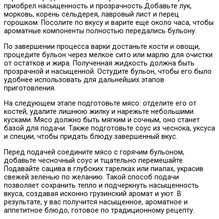
приобрел насыщенность и прозрачность.Добавьте лук,
морковь, корень сельдерея, лавровый лист и перец
горошком. Посолите по вкусу и варите еще около часа, чтобы
ароматные компоненты полностью передались бульону.
По завершении процесса варки достаньте кости и овощи,
процедите бульон через мелкое сито или марлю для очистки
от остатков и жира. Полученная жидкость должна быть
прозрачной и насыщенной. Остудите бульон, чтобы его было
удобнее использовать для дальнейших этапов
приготовления.
На следующем этапе подготовьте мясо: отделите его от
костей, удалите лишнюю жилку и нарежьте небольшими
кусками. Мясо должно быть мягким и сочным, оно станет
базой для подачи. Также подготовьте соус из чеснока, уксуса
и специи, чтобы придать блюду завершенный вкус.
Перед подачей соедините мясо с горячим бульоном,
добавьте чесночный соус и тщательно перемешайте.
Подавайте сацива в глубоких тарелках или пиалах, украсив
свежей зеленью по желанию. Такой способ подачи
позволяет сохранить тепло и подчеркнуть насыщенность
вкуса, создавая исконно грузинский аромат и уют. В
результате, у вас получится насыщенное, ароматное и
аппетитное блюдо, готовое по традиционному рецепту.