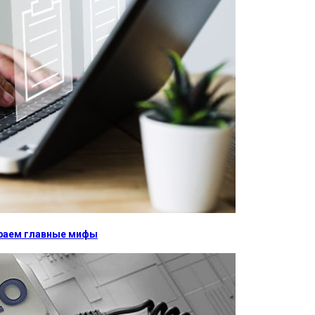
бираем главные мифы