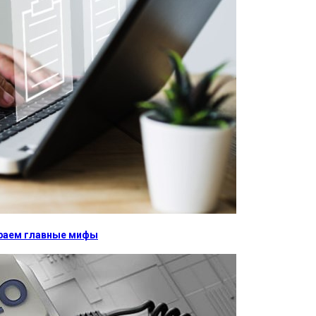
бираем главные мифы