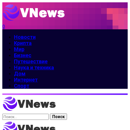
0
Новости
Крипта
Мир
Бизнес
Путешествие
Наука и техника
Дом
Интернет
Спорт
Найти: