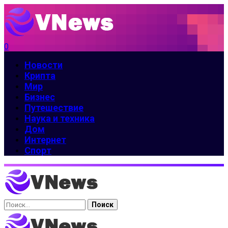
0
Новости
Крипта
Мир
Бизнес
Путешествие
Наука и техника
Дом
Интернет
Спорт
Найти: