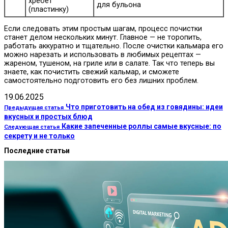
хребет
для бульона
(пластинку)
Если следовать этим простым шагам, процесс почистки
станет делом нескольких минут. Главное — не торопить,
работать аккуратно и тщательно. После очистки кальмара его
можно нарезать и использовать в любимых рецептах —
жареном, тушеном, на гриле или в салате. Так что теперь вы
знаете, как почистить свежий кальмар, и сможете
самостоятельно подготовить его без лишних проблем.
19.06.2025
Что приготовить на обед из говядины: идеи
Предыдущая статья
вкусных и простых блюд
Какие запеченные роллы самые вкусные: по
Следующая статья
секрету и не только
Последние статьи