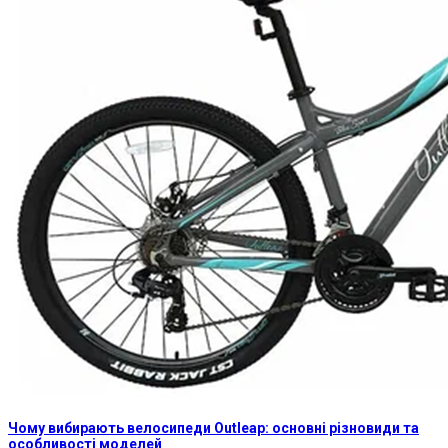
Чому вибирають велосипеди Outleap: основні різновиди та
особливості моделей