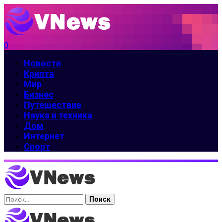
0
Новости
Крипта
Мир
Бизнес
Путешествие
Наука и техника
Дом
Интернет
Спорт
Найти: