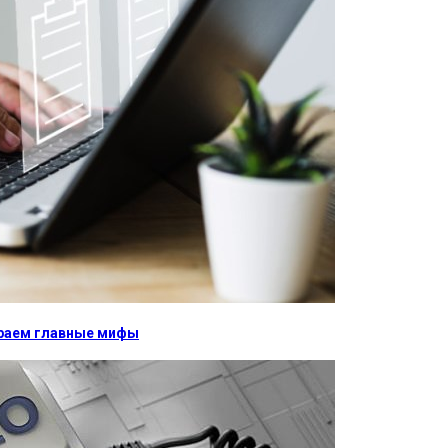
бираем главные мифы