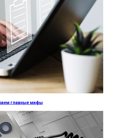
бираем главные мифы