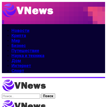
0
Новости
Крипта
Мир
Бизнес
Путешествие
Наука и техника
Дом
Интернет
Спорт
Найти: