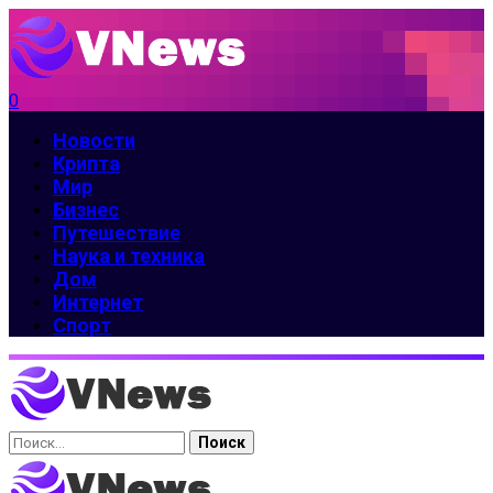
0
Новости
Крипта
Мир
Бизнес
Путешествие
Наука и техника
Дом
Интернет
Спорт
Найти: