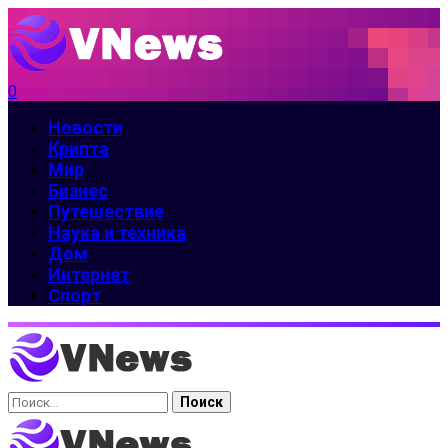
0
Новости
Крипта
Мир
Бизнес
Путешествие
Наука и техника
Дом
Интернет
Спорт
Найти: