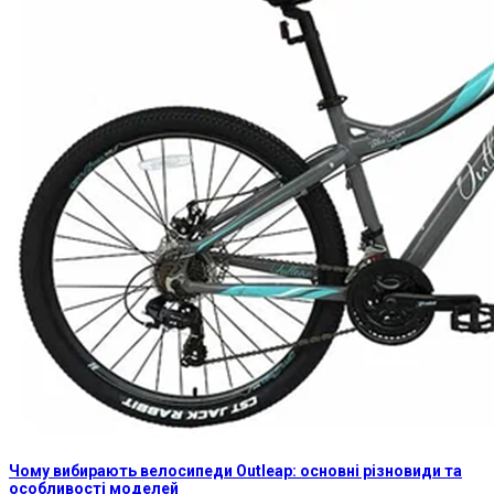
Чому вибирають велосипеди Outleap: основні різновиди та
особливості моделей