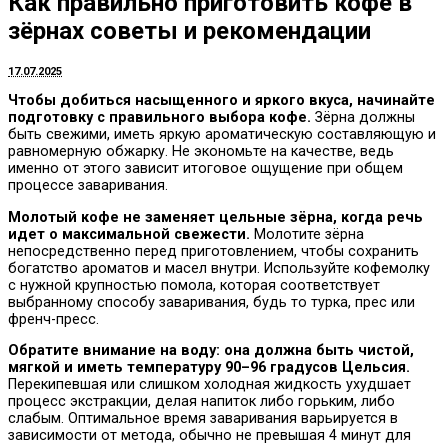
Как правильно приготовить кофе в
зёрнах советы и рекомендации
17.07.2025
Чтобы добиться насыщенного и яркого вкуса, начинайте
подготовку с правильного выбора кофе.
Зёрна должны
быть свежими, иметь яркую ароматическую составляющую и
равномерную обжарку. Не экономьте на качестве, ведь
именно от этого зависит итоговое ощущение при общем
процессе заваривания.
Молотый кофе не заменяет цельные зёрна, когда речь
идет о максимальной свежести.
Молотите зёрна
непосредственно перед приготовлением, чтобы сохранить
богатство ароматов и масел внутри. Используйте кофемолку
с нужной крупностью помола, которая соответствует
выбранному способу заваривания, будь то турка, прес или
френч-пресс.
Обратите внимание на воду: она должна быть чистой,
мягкой и иметь температуру 90–96 градусов Цельсия.
Перекипевшая или слишком холодная жидкость ухудшает
процесс экстракции, делая напиток либо горьким, либо
слабым. Оптимальное время заваривания варьируется в
зависимости от метода, обычно не превышая 4 минут для