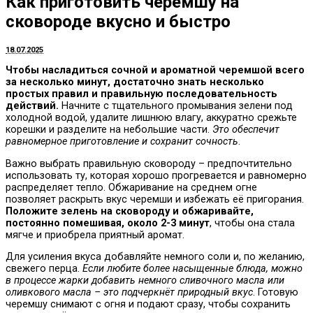
Как приготовить черемшу на
сковороде вкусно и быстро
18.07.2025
Чтобы насладиться сочной и ароматной черемшой всего
за несколько минут, достаточно знать несколько
простых правил и правильную последовательность
действий.
Начните с тщательного промывания зелени под
холодной водой, удалите лишнюю влагу, аккуратно срежьте
корешки и разделите на небольшие части.
Это обеспечит
равномерное приготовление и сохранит сочность
.
Важно выбрать правильную сковороду – предпочтительно
использовать ту, которая хорошо прогревается и равномерно
распределяет тепло. Обжаривание на среднем огне
позволяет раскрыть вкус черемши и избежать её пригорания.
Положите зелень на сковороду и обжаривайте,
постоянно помешивая, около 2-3 минут
, чтобы она стала
мягче и приобрела приятный аромат.
Для усиления вкуса добавляйте немного соли и, по желанию,
свежего перца.
Если любите более насыщенные блюда, можно
в процессе жарки добавить немного сливочного масла или
оливкового масла – это подчеркнёт природный вкус
. Готовую
черемшу снимают с огня и подают сразу, чтобы сохранить