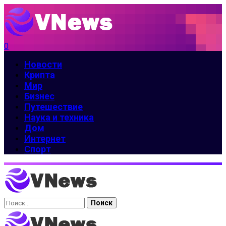
0
Новости
Крипта
Мир
Бизнес
Путешествие
Наука и техника
Дом
Интернет
Спорт
Найти: