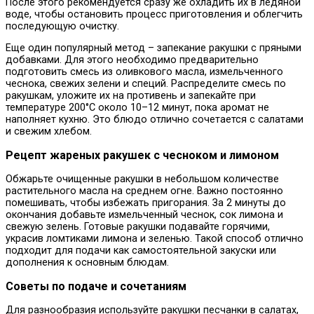
После этого рекомендуется сразу же охладить их в ледяной
воде, чтобы остановить процесс приготовления и облегчить
последующую очистку.
Еще один популярный метод – запекание ракушки с пряными
добавками. Для этого необходимо предварительно
подготовить смесь из оливкового масла, измельченного
чеснока, свежих зелени и специй. Распределите смесь по
ракушкам, уложите их на противень и запекайте при
температуре 200°C около 10–12 минут, пока аромат не
наполняет кухню. Это блюдо отлично сочетается с салатами
и свежим хлебом.
Рецепт жареных ракушек с чесноком и лимоном
Обжарьте очищенные ракушки в небольшом количестве
растительного масла на среднем огне. Важно постоянно
помешивать, чтобы избежать пригорания. За 2 минуты до
окончания добавьте измельченный чеснок, сок лимона и
свежую зелень. Готовые ракушки подавайте горячими,
украсив ломтиками лимона и зеленью. Такой способ отлично
подходит для подачи как самостоятельной закуски или
дополнения к основным блюдам.
Советы по подаче и сочетаниям
Для разнообразия используйте ракушки песчанки в салатах,