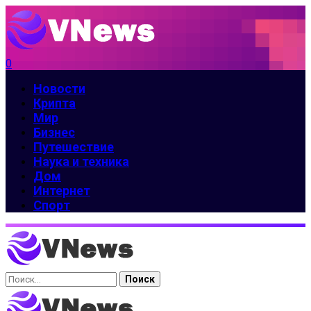
0
Новости
Крипта
Мир
Бизнес
Путешествие
Наука и техника
Дом
Интернет
Спорт
Найти: