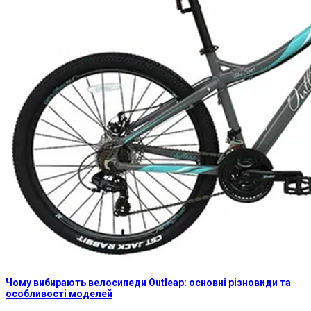
Чому вибирають велосипеди Outleap: основні різновиди та
особливості моделей