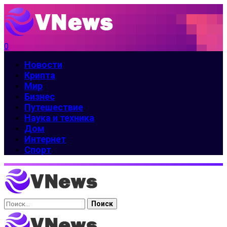
0
Новости
Крипта
Мир
Бизнес
Путешествие
Наука и техника
Дом
Интернет
Спорт
Найти: