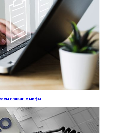
бираем главные мифы