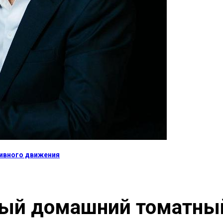
тивного движения
ный домашний томатны