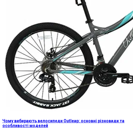
Чому вибирають велосипеди Outleap: основні різновиди та
особливості моделей