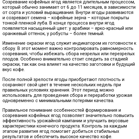
Созревание кофейных ягод является длительным процессом,
который обычно занимает от 6 до 11 месяцев, в зависимости
от сорта и условий выращивания. Внутри ягоды развиваются
и созревают семена – кофейные зерна – которые покрыты
тонкой пленкой луба. В конце процесса внутри ягод
появляется насыщенный цвет: у арабики – ярко-красный или
оранжевый оттенок, у робусты – более темный.
Изменение окраски ягод служит индикатором их готовности к
сбору. В этот момент важно контролировать равномерность
созревания, чтобы избежать сбора незрелых или перезрелых
плодов. Особенно внимательно стоит следить за стадией
окраски, так как она влияет на качество заготовки и будущий
вкус кофе.
После полной зрелости ягоды приобретают плотность и
сохраняют свой цвет в течение нескольких недель при
правильных условиях хранения. Этот период можно
использовать для проведения сбора и переработки урожая
одновременно с минимальными потерями качества.
Правильное понимание особенностей формирования и
созревания кофейных ягод позволяет значительно повысить
эффективность урожайной кампании и улучшить вкусовые
характеристики конечного продукта. Контроль за каждым
этапом развития ягод помогает добиться стабильных
результатов и обеспечить высокое качество кофе.