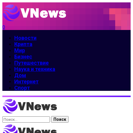
0
Новости
Крипта
Мир
Бизнес
Путешествие
Наука и техника
Дом
Интернет
Спорт
Найти: