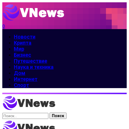
0
Новости
Крипта
Мир
Бизнес
Путешествие
Наука и техника
Дом
Интернет
Спорт
Найти: