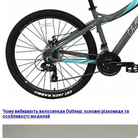
Чому вибирають велосипеди Outleap: основні різновиди та
особливості моделей