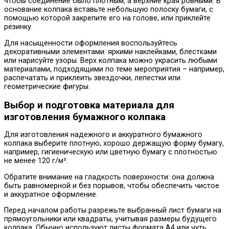
чтобы соединение было плотным, а верхние края ровными. В
основание колпака вставьте небольшую полоску бумаги, с
помощью которой закрепите его на голове, или приклейте
резинку.
Для насыщенности оформления воспользуйтесь
декоративными элементами: яркими наклейками, блестками
или нарисуйте узоры. Верх колпака можно украсить любыми
материалами, подходящими по теме мероприятия – например,
распечатать и приклеить звездочки, лепестки или
геометрические фигуры.
Выбор и подготовка материала для
изготовления бумажного колпака
Для изготовления надежного и аккуратного бумажного
колпака выберите плотную, хорошо держащую форму бумагу,
например, гигиеническую или цветную бумагу с плотностью
не менее 120 г/м².
Обратите внимание на гладкость поверхности: она должна
быть равномерной и без порывов, чтобы обеспечить чистое
и аккуратное оформление.
Перед началом работы разрежьте выбранный лист бумаги на
прямоугольники или квадраты, учитывая размеры будущего
колпака. Обычно используют листы формата А4 или чуть