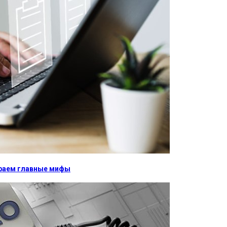
бираем главные мифы