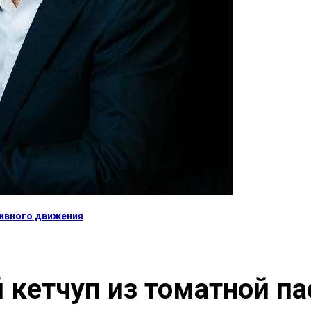
тивного движения
 кетчуп из томатной п