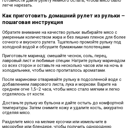
готовности дайте рулету немного остыть, чтобы мясо было
легче нарезать.
Как приготовить домашний рулет из рульки –
пошаговая инструкция
Обратите внимание на качество рульки: выбирайте мясо с
умеренным количеством жира и без лишних пленок для более
сочного и вкусного рулета. Тщательно промойте рульку под
холодной водой и обсушите бумажными полотенцами.
Приготовьте маринад: смешайте чеснок, соль, перец,
лавровый лист и любимые специи. Натрите рульку маринадом
со всех сторон и оставьте на несколько часов или на ночь в
холодильнике, чтобы мясо пропиталось ароматами.
После мариновки отваривайте рульку в подсоленной воде с
добавлением лаврового листа, лука и моркови. Варите на
среднем огне 1,5–2 часа, чтобы мясо стало мягким и легко
отделялось от кости.
Достаньте рульку из бульона и дайте остыть до комфортной
температуры. Затем снимите кожу и удалите кость, аккуратно
отделяя мясо.
Разделите мясо на мелкие кусочки или измельчите в
мясорубке или блендере, чтобы получить однородную