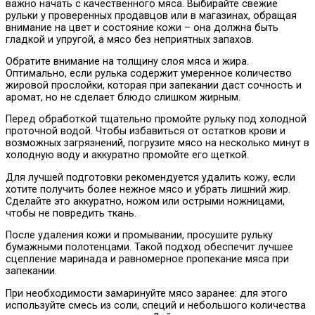
важно начать с качественного мяса. Выбирайте свежие
рульки у проверенных продавцов или в магазинах, обращая
внимание на цвет и состояние кожи – она должна быть
гладкой и упругой, а мясо без неприятных запахов.
Обратите внимание на толщину слоя мяса и жира.
Оптимально, если рулька содержит умеренное количество
жировой прослойки, которая при запекании даст сочность и
аромат, но не сделает блюдо слишком жирным.
Перед обработкой тщательно промойте рульку под холодной
проточной водой. Чтобы избавиться от остатков крови и
возможных загрязнений, погрузите мясо на несколько минут в
холодную воду и аккуратно промойте его щеткой.
Для лучшей подготовки рекомендуется удалить кожу, если
хотите получить более нежное мясо и убрать лишний жир.
Сделайте это аккуратно, ножом или острыми ножницами,
чтобы не повредить ткань.
После удаления кожи и промывании, просушите рульку
бумажными полотенцами. Такой подход обеспечит лучшее
сцепление маринада и равномерное пропекание мяса при
запекании.
При необходимости замаринуйте мясо заранее: для этого
используйте смесь из соли, специй и небольшого количества