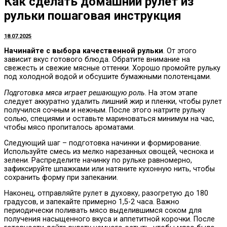
Как сделать домашний рулет из
рульки пошаговая инструкция
18.07.2025
Начинайте с выбора качественной рульки
. От этого
зависит вкус готового блюда. Обратите внимание на
свежесть и свежие мясные оттенки. Хорошо промойте рульку
под холодной водой и обсушите бумажными полотенцами.
Подготовка мяса играет решающую роль
. На этом этапе
следует аккуратно удалить лишний жир и пленки, чтобы рулет
получился сочным и нежным. После этого натрите рульку
солью, специями и оставьте мариноваться минимум на час,
чтобы мясо пропиталось ароматами.
Следующий шаг – подготовка начинки и формирование.
Используйте смесь из мелко нарезанных овощей, чеснока и
зелени. Распределите начинку по рульке равномерно,
зафиксируйте шпажками или натяните кухонную нить, чтобы
сохранить форму при запекании.
Наконец, отправляйте рулет в духовку, разогретую до 180
градусов, и запекайте примерно 1,5-2 часа. Важно
периодически поливать мясо выделившимся соком для
получения насыщенного вкуса и аппетитной корочки. После