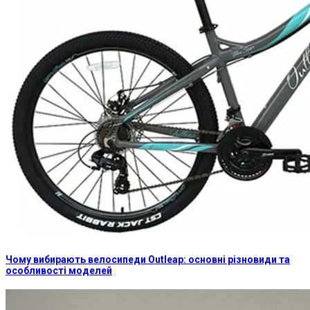
Чому вибирають велосипеди Outleap: основні різновиди та
особливості моделей