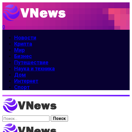
0
Новости
Крипта
Мир
Бизнес
Путешествие
Наука и техника
Дом
Интернет
Спорт
Найти: