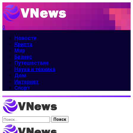
0
Новости
Крипта
Мир
Бизнес
Путешествие
Наука и техника
Дом
Интернет
Спорт
Найти: