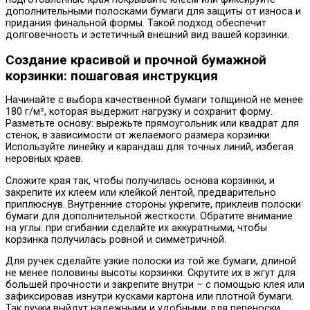
дополнительными полосками бумаги для защиты от износа и
придания финальной формы. Такой подход обеспечит
долговечность и эстетичный внешний вид вашей корзинки.
Создание красивой и прочной бумажной
корзинки: пошаговая инструкция
Начинайте с выбора качественной бумаги толщиной не менее
180 г/м², которая выдержит нагрузку и сохранит форму.
Разметьте основу: вырежьте прямоугольник или квадрат для
стенок, в зависимости от желаемого размера корзинки.
Используйте линейку и карандаш для точных линий, избегая
неровных краев.
Сложите края так, чтобы получилась основа корзинки, и
закрепите их клеем или клейкой лентой, предварительно
приплюснув. Внутренние стороны укрепите, приклеив полоски
бумаги для дополнительной жесткости. Обратите внимание
на углы: при сгибании сделайте их аккуратными, чтобы
корзинка получилась ровной и симметричной.
Для ручек сделайте узкие полоски из той же бумаги, длиной
не менее половины высоты корзинки. Скрутите их в жгут для
большей прочности и закрепите внутри – с помощью клея или
зафиксировав изнутри кусками картона или плотной бумаги.
Так ручки выйдут надежными и удобными для переноски.