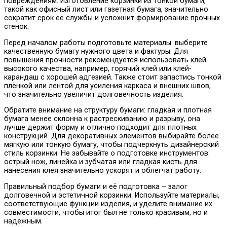
повреждениям. Изготовление корзинки из тонкой бумаги,
такой как офисный лист или газетная бумага, значительно
сократит срок ее службы и усложнит формирование прочных
стенок.
Перед началом работы подготовьте материалы: выберите
качественную бумагу нужного цвета и фактуры. Для
повышения прочности рекомендуется использовать клей
высокого качества, например, горячий клей или клей-
карандаш с хорошей адгезией. Также стоит запастись тонкой
плёнкой или лентой для усиления каркаса и внешних швов,
что значительно увеличит долговечность изделия.
Обратите внимание на структуру бумаги: гладкая и плотная
бумага менее склонна к растрескиванию и разрыву, она
лучше держит форму и отлично подходит для плотных
конструкций. Для декоративных элементов выбирайте более
мягкую или тонкую бумагу, чтобы подчеркнуть дизайнерский
стиль корзинки. Не забывайте о подготовке инструментов:
острый нож, линейка и зубчатая или гладкая кисть для
нанесения клея значительно ускорят и облегчат работу.
Правильный подбор бумаги и её подготовка – залог
долговечной и эстетичной корзинки. Используйте материалы,
соответствующие функции изделия, и уделите внимание их
совместимости, чтобы итог был не только красивым, но и
надежным.