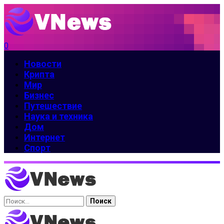
0
Новости
Крипта
Мир
Бизнес
Путешествие
Наука и техника
Дом
Интернет
Спорт
Найти: