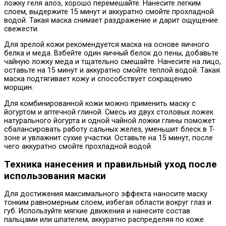
ложку геля алоэ, хорошо перемешайте. Нанесите легким
слоем, выдержите 15 минут и аккуратно смойте прохладной
водой. Такая маска снимает раздражение и дарит ощущение
свежести.
Для зрелой кожи рекомендуется маска на основе яичного
белка и меда. Взбейте один яичный белок до пены, добавьте
чайную ложку меда и тщательно смешайте. Нанесите на лицо,
оставьте на 15 минут и аккуратно смойте теплой водой. Такая
маска подтягивает кожу и способствует сокращению
морщин.
Для комбинированной кожи можно применить маску с
йогуртом и аптечной глиной. Смесь из двух столовых ложек
натурального йогурта и одной чайной ложки глины поможет
сбалансировать работу сальных желез, уменьшит блеск в T-
зоне и увлажнит сухие участки. Оставьте на 15 минут, после
чего аккуратно смойте прохладной водой.
Техника нанесения и правильный уход после
использования маски
Для достижения максимального эффекта наносите маску
тонким равномерным слоем, избегая области вокруг глаз и
губ. Используйте мягкие движения и нанесите состав
пальцами или шпателем, аккуратно распределяя по коже.