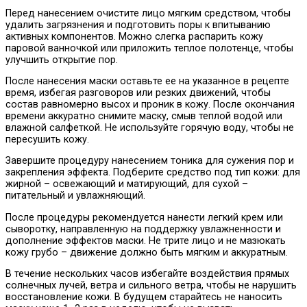
Перед нанесением очистите лицо мягким средством, чтобы
удалить загрязнения и подготовить поры к впитыванию
активных компонентов. Можно слегка распарить кожу
паровой ванночкой или приложить теплое полотенце, чтобы
улучшить открытие пор.
После нанесения маски оставьте ее на указанное в рецепте
время, избегая разговоров или резких движений, чтобы
состав равномерно высох и проник в кожу. После окончания
времени аккуратно снимите маску, смыв теплой водой или
влажной салфеткой. Не используйте горячую воду, чтобы не
пересушить кожу.
Завершите процедуру нанесением тоника для сужения пор и
закрепления эффекта. Подберите средство под тип кожи: для
жирной – освежающий и матирующий, для сухой –
питательный и увлажняющий.
После процедуры рекомендуется нанести легкий крем или
сыворотку, направленную на поддержку увлажненности и
дополнение эффектов маски. Не трите лицо и не мазюкать
кожу грубо – движение должно быть мягким и аккуратным.
В течение нескольких часов избегайте воздействия прямых
солнечных лучей, ветра и сильного ветра, чтобы не нарушить
восстановление кожи. В будущем старайтесь не наносить