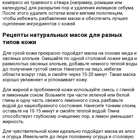
компресс из травяного отвара (например, ромашки или
календулы) для раскрытия пор и удаления излишков себума.
После этого удалите остатки влаги мягким полотенцем,
чтобы избежать разбавления маски и обеспечить лучшее
сцепление ингредиентов с кожей.
Рецепты натуральных масок для разных
типов кожи
Для сухой кожи прекрасно подойдет маска на основе меда и
овсяных хлопьев. Смешайте по одной столовой ложке меда и
размолотых овсяных хлопьев, добавьте немного теплой воды
до получения густой смеси. Нанесите на лицо, избегая
области вокруг глаз, и смойте через 15-20 минут. Такая маска
хорошо увлажняет и успокаивает кожу.
Для жирной и проблемной кожи используйте смесь с глиной
и лимонным соком. Возьмите три части зеленой или белой
глины и одну часть свежего лимонного сока, разбавьте
водой до кашеобразного состояния. Нанесите тонким слоем,
оставьте на 10-15 минут и смойте теплой водой. Глина
способствует глубокому очищению пор, а лимон уменьшает
жирность.
Для чувствительной кожи идеально подойдет маска из алоэ
и огурца. Измельчите до пюре половинку огурца и столовую