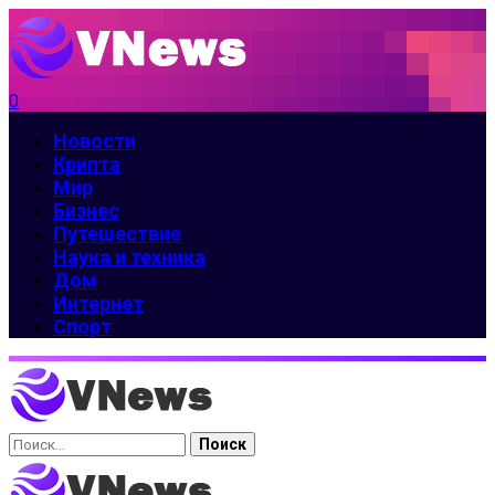
0
Новости
Крипта
Мир
Бизнес
Путешествие
Наука и техника
Дом
Интернет
Спорт
Найти: