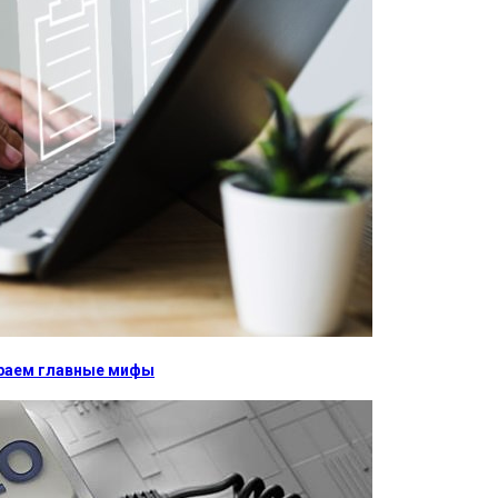
бираем главные мифы